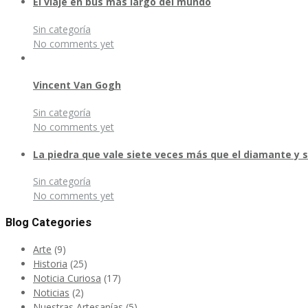
El viaje en bus más largo del mundo
Sin categoría
No comments yet
Vincent Van Gogh
Sin categoría
No comments yet
La piedra que vale siete veces más que el diamante y s
Sin categoría
No comments yet
Blog Categories
Arte
(9)
Historia
(25)
Noticia Curiosa
(17)
Noticias
(2)
Nuestras Artesanías
(5)