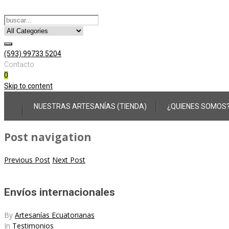
(593) 99733 5204
Contacto
0
Skip to content
NUESTRAS ARTESANÍAS (TIENDA)
¿QUIENES SOMOS
Post navigation
Previous Post
Next Post
Envíos internacionales
By
Artesanías Ecuatorianas
In
Testimonios