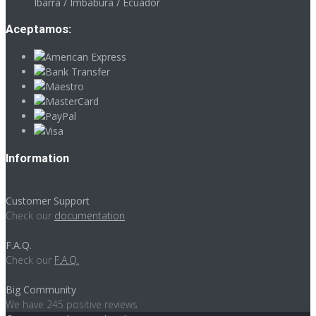
Ibarra / Imbabura / Ecuador
Aceptamos:
Information
Customer Support
Check our
documentation
F.A.Q.
Check our
F.A.Q.
Big Community
We have 245 positive reviews