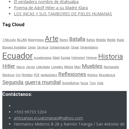
El verdadero nombre de Atahualpa
Poema de Adolf Hitler a su Madre Klara
LOS INCAS Y SUS TAMBORES DE PIELES HUMANAS
Tag Cloud
Arte
Batalla
17deJulio
ALLAN
Anonymous
Bares
Baños
Bebida
Bedón
Buda
Buques hundidos
Cajas
Cerveza
Contaminación
César
Desembarco
Ecuador
Historia
ecuatorianos
Edad
Europa
Hidromiel
Higiene
Hitler
Muebles
Ibarra
Jarros
Libertador
Lingotes
Media
Miel
Normandía
Reflexiones
Nórdicos
Oro
Petróleo
POE
portarelojes
Relojes
Resistencia
Segunda guerra mundial
SimónBolívar
Suiza
Tren
Vida
Contáctanos:
+593 99733 5204
artesanias.ecuatorianas@yahoo.com
Hermanos Mideros 8-28 y Ramón Teanga / San Antonio de