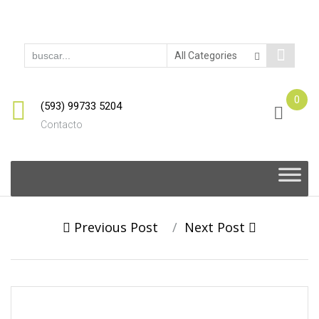
0
(593) 99733 5204
Contacto
Skip
to
content
Post
Previous Post
Next Post
navigation