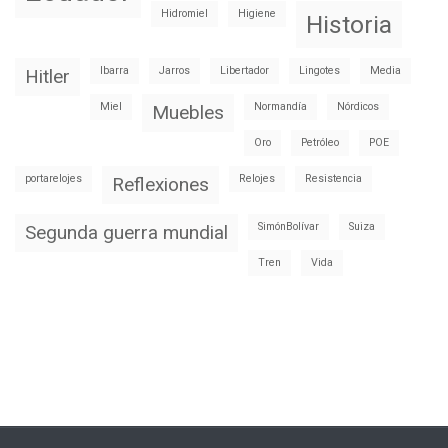
Hidromiel
Higiene
Historia
Ibarra
Jarros
Libertador
Lingotes
Media
Hitler
Miel
Normandía
Nórdicos
Muebles
Oro
Petróleo
POE
portarelojes
Relojes
Resistencia
Reflexiones
SimónBolívar
Suiza
Segunda guerra mundial
Tren
Vida