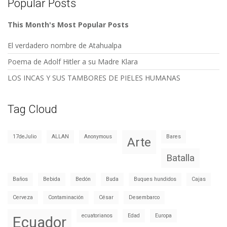
Popular Posts
This Month's Most Popular Posts
El verdadero nombre de Atahualpa
Poema de Adolf Hitler a su Madre Klara
LOS INCAS Y SUS TAMBORES DE PIELES HUMANAS
Tag Cloud
17deJulio
ALLAN
Anonymous
Bares
Arte
Batalla
Baños
Bebida
Bedón
Buda
Buques hundidos
Cajas
Cerveza
Contaminación
César
Desembarco
ecuatorianos
Edad
Europa
Ecuador