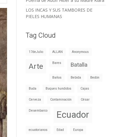
Poema de Adolf Hitler a su Madre Klara
LOS INCAS Y SUS TAMBORES DE
PIELES HUMANAS
Tag Cloud
17deJulio
ALLAN
Anonymous
Bares
Batalla
Arte
Baños
Bebida
Bedón
Buda
Buques hundidos
Cajas
Cerveza
Contaminación
César
Desembarco
Ecuador
ecuatorianos
Edad
Europa