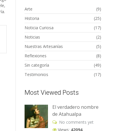
le,
Arte
(9)
ía.
Historia
(25)
Noticia Curiosa
(17)
Noticias
(2)
Nuestras Artesanías
(5)
Reflexiones
(8)
Sin categoría
(49)
Testimonios
(17)
Most Viewed Posts
El verdadero nombre
de Atahualpa
No comments yet
Views:
42094