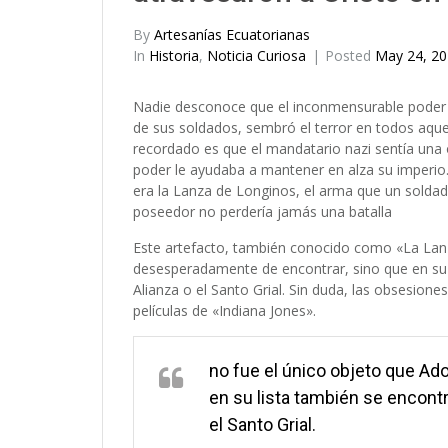
By
Artesanías Ecuatorianas
In
Historia
,
Noticia Curiosa
Posted
May 24, 2
Nadie desconoce que el inconmensurable poder d
de sus soldados, sembró el terror en todos aque
recordado es que el mandatario nazi sentía una 
poder le ayudaba a mantener en alza su imperio
era la Lanza de Longinos, el arma que un soldad
poseedor no perdería jamás una batalla
Este artefacto, también conocido como «La Lanza
desesperadamente de encontrar, sino que en su li
Alianza o el Santo Grial. Sin duda, las obsesion
películas de «Indiana Jones».
no fue el único objeto que Ad
en su lista también se encontra
el Santo Grial.