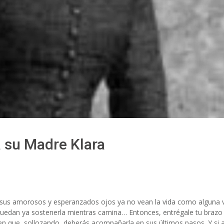
a su Madre Klara
sus amorosos y esperanzados ojos ya no vean la vida como alguna 
 puedan ya sostenerla mientras camina… Entonces, entrégale tu brazo
en que, sollozando, deberás acompañarla en sus últimos pasos. Y si 