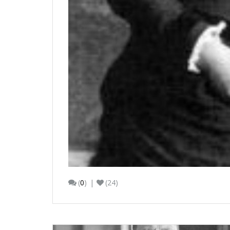
(
0
)
(24)