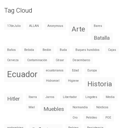
Tag Cloud
17deJulio
ALLAN
Anonymous
Bares
Arte
Batalla
Baños
Bebida
Bedón
Buda
Buques hundidos
Cajas
Cerveza
Contaminación
César
Desembarco
ecuatorianos
Edad
Europa
Ecuador
Hidromiel
Higiene
Historia
Ibarra
Jarros
Libertador
Lingotes
Media
Hitler
Miel
Normandía
Nórdicos
Muebles
Oro
Petróleo
POE
portarelojes
Relojes
Resistencia