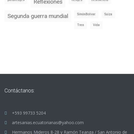
Reflexiones
SimónBolívar
Suiza
Segunda guerra mundial
Tren
Vida
Contáctanos:
+593 99733 5204
artesanias.ecuatorianas@yahoo.com
Hermanos Mideros 8-28 y Ramón Teanga / San Antonio de