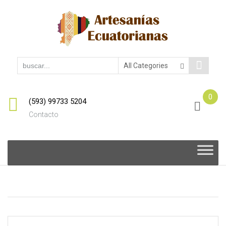
0
(593) 99733 5204
Contacto
Skip
to
content