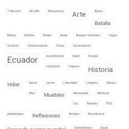
17deJulio
ALLAN
Anonymous
Bares
Arte
Batalla
Baños
Bebida
Bedón
Buda
Buques hundidos
Cajas
Cerveza
Contaminación
César
Desembarco
ecuatorianos
Edad
Europa
Ecuador
Hidromiel
Higiene
Historia
Ibarra
Jarros
Libertador
Lingotes
Media
Hitler
Miel
Normandía
Nórdicos
Muebles
Oro
Petróleo
POE
portarelojes
Relojes
Resistencia
Reflexiones
SimónBolívar
Suiza