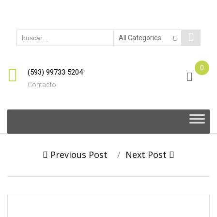
0
(593) 99733 5204
Contacto
Skip
to
content
Post
Previous Post
Next Post
navigation