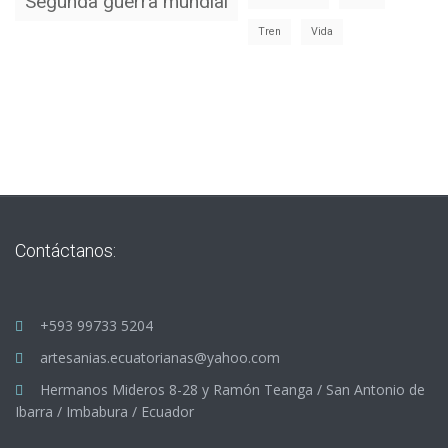
Segunda guerra mundial
Tren
Vida
Contáctanos:
+593 99733 5204
artesanias.ecuatorianas@yahoo.com
Hermanos Mideros 8-28 y Ramón Teanga / San Antonio de
Ibarra / Imbabura / Ecuador