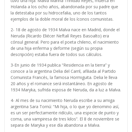
tuvo una hija: Malva Marina Trinidad Reyes, muerta en
Holanda a los ocho años, abandonada por su padre que
la detestaba por su hidrocefalia, uno de los tantos
ejemplos de la doble moral de los íconos comunistas.
2- 18 de agosto de 1934 Malva nace en Madrid, donde el
Neruda (Ricardo Eliécer Neftalí Reyes Basoalto) era
cónsul general. Pero para el poeta chileno, el nacimiento
de una hija enferma y deforme (según su propia
descripción) estaba fuera de todos sus cálculos.
3-En junio de 1934 publica “Residencia en la tierra” y
conoce a la argentina Delia del Carril, afiliada al Partido
Comunista Francés, la famosa Hormiguita. Delia le lleva
20 años y el romance será instantáneo. En agosto de
1934 Maryka, sufrida esposa de Neruda, da a luz a Malva.
4- Al mes de su nacimiento Neruda escribe a su amiga
argentina Sara Tornú: “Mi hija, o lo que yo denomino así,
es un ser perfectamente ridículo, una especie de punto y
coma, una vampiresa de tres kilos”. El 8 de noviembre se
separa de Maryka y ese día abandona a Malva.