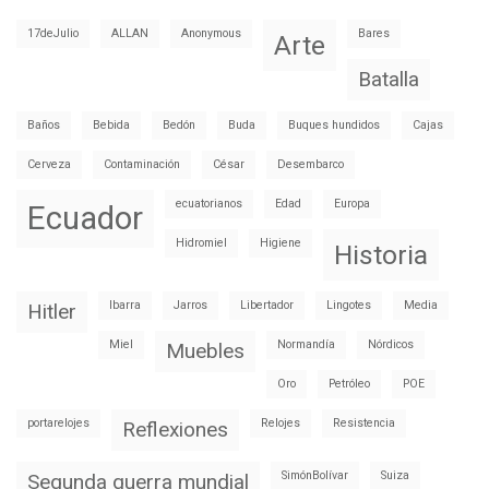
17deJulio
ALLAN
Anonymous
Bares
Arte
Batalla
Baños
Bebida
Bedón
Buda
Buques hundidos
Cajas
Cerveza
Contaminación
César
Desembarco
ecuatorianos
Edad
Europa
Ecuador
Hidromiel
Higiene
Historia
Ibarra
Jarros
Libertador
Lingotes
Media
Hitler
Miel
Normandía
Nórdicos
Muebles
Oro
Petróleo
POE
portarelojes
Relojes
Resistencia
Reflexiones
SimónBolívar
Suiza
Segunda guerra mundial