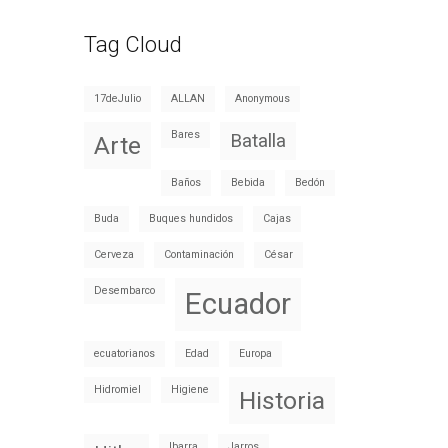
Tag Cloud
17deJulio
ALLAN
Anonymous
Bares
Batalla
Arte
Baños
Bebida
Bedón
Buda
Buques hundidos
Cajas
Cerveza
Contaminación
César
Desembarco
Ecuador
ecuatorianos
Edad
Europa
Hidromiel
Higiene
Historia
Ibarra
Jarros