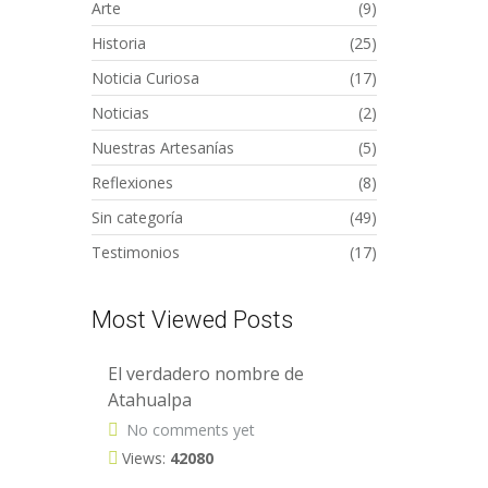
Arte
(9)
Historia
(25)
Noticia Curiosa
(17)
Noticias
(2)
Nuestras Artesanías
(5)
Reflexiones
(8)
Sin categoría
(49)
Testimonios
(17)
Most Viewed Posts
El verdadero nombre de
Atahualpa
No comments yet
Views:
42080