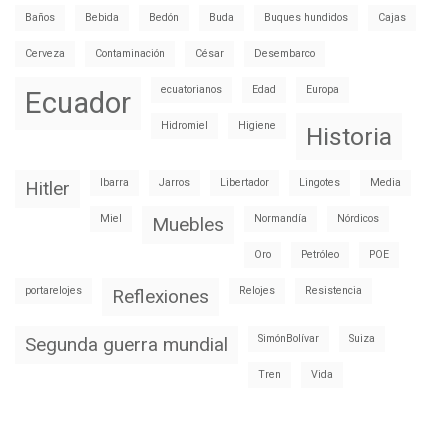
Baños
Bebida
Bedón
Buda
Buques hundidos
Cajas
Cerveza
Contaminación
César
Desembarco
ecuatorianos
Edad
Europa
Ecuador
Hidromiel
Higiene
Historia
Ibarra
Jarros
Libertador
Lingotes
Media
Hitler
Miel
Normandía
Nórdicos
Muebles
Oro
Petróleo
POE
portarelojes
Relojes
Resistencia
Reflexiones
SimónBolívar
Suiza
Segunda guerra mundial
Tren
Vida