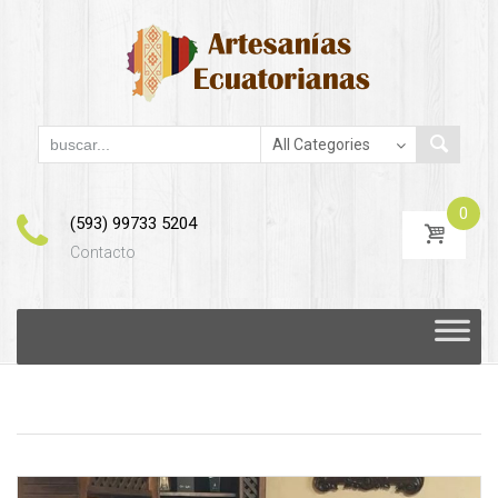
0
(593) 99733 5204
Contacto
Skip
to
content