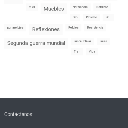
Miel
Normandía
Nórdicos
Muebles
Oro
Petróleo
POE
portarelojes
Relojes
Resistencia
Reflexiones
SimónBolívar
Suiza
Segunda guerra mundial
Tren
Vida
Contáctanos: