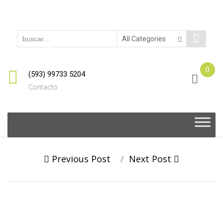
0
(593) 99733 5204
Contacto
Skip
to
content
Post
Previous Post
Next Post
navigation