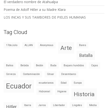
El verdadero nombre de Atahualpa
Poema de Adolf Hitler a su Madre Klara
LOS INCAS Y SUS TAMBORES DE PIELES HUMANAS
Tag Cloud
17deJulio
ALLAN
Anonymous
Bares
Arte
Batalla
Baños
Bebida
Bedón
Buda
Buques hundidos
Cajas
Cerveza
Contaminación
César
Desembarco
ecuatorianos
Edad
Europa
Ecuador
Hidromiel
Higiene
Historia
Ibarra
Jarros
Libertador
Lingotes
Media
Hitler