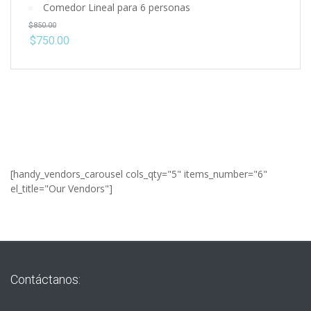
Comedor Lineal para 6 personas
$
850.00
$
750.00
[handy_vendors_carousel cols_qty="5" items_number="6"
el_title="Our Vendors"]
Contáctanos: