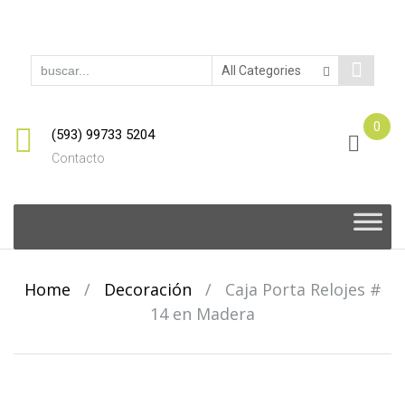
0
(593) 99733 5204
Contacto
Skip
to
content
Home
/
Decoración
/
Caja Porta Relojes #
14 en Madera