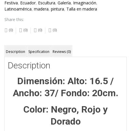
Madera
Festiva
,
Ecuador
,
Escultura
,
Galería
,
Imaginación
,
quantity
Latinoamérica
,
madera
,
pintura
,
Talla en madera
Share this:
(0)
(0)
(0)
(0)
Description
Specification
Reviews (0)
Description
Dimensión: Alto: 16.5 /
Ancho: 37/ Fondo: 20cm.
Color: Negro, Rojo y
Dorado