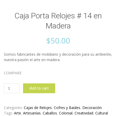
Caja Porta Relojes # 14 en
Madera
$
50.00
Somos fabricantes de mobiliario y decoración para su ambiente,
nuestra pasión el arte en madera.
COMPARE
Caja
Add to cart
Porta
Relojes
#
14
Categories:
Cajas de Relojes
,
Cofres y Baúles
,
Decoración
en
Tags:
Arte
,
Artesanías
,
Caballos
,
Colonial
,
Creatividad
,
Cultural