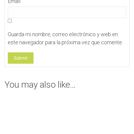
Email
Guarda mi nombre, correo electrónico y web en
este navegador para la próxima vez que comente.
You may also like…
Caja Porta Relojes # 20 en Madera
Somos fabricantes de mobiliario y decoración para su
ambiente, nuestra pasión el arte en madera.