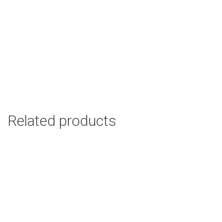
$
60.00
Add to cart
Caja porta Relojes # 10
Somos fabricantes de mobiliario y decoración para su
ambiente, nuestra pasión el arte en madera.
Select options
Related products
Caja Porta Relojes # 3 en Madera
$
18.00
Add to cart
Jgo. de búhos en libro