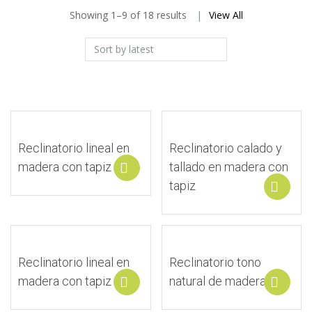
Showing 1–9 of 18 results
View All
Reclinatorio lineal en
Reclinatorio calado y
madera con tapiz
tallado en madera con
Select options
tapiz
S
Reclinatorio lineal en
Reclinatorio tono
madera con tapiz
natural de madera
Select options
S