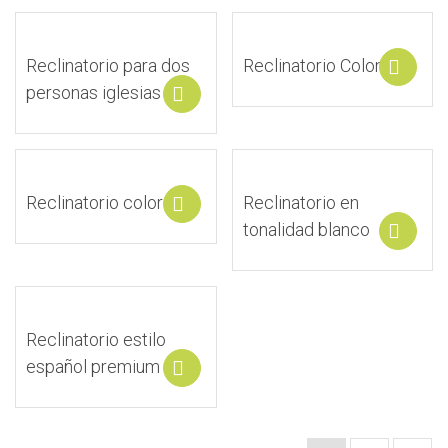
Reclinatorio para dos
Reclinatorio Colonial
S
personas iglesias
Select options
Reclinatorio color gris
Reclinatorio en
Select options
tonalidad blanco
S
Reclinatorio estilo
español premium
Select options