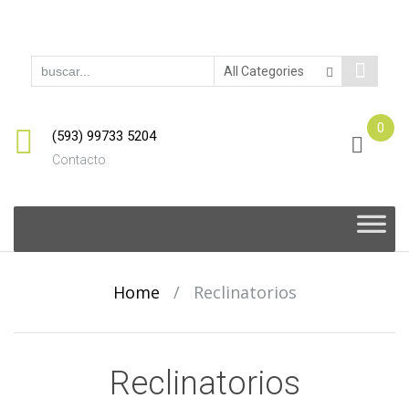
0
(593) 99733 5204
Contacto
Skip
to
content
Home
/
Reclinatorios
Reclinatorios