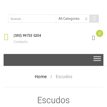
0
(593) 99733 5204
Contacto
Skip
to
content
Home
/
Escudos
Escudos