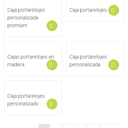
Caja portarelojes
Caja portarelojes
S
personalizada
premium
Select options
Cajas portarelojes en
Caja portarelojes
madera
personalizada
Select options
S
Caja portarelojes
personalizado
Select options