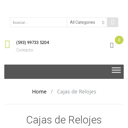
0
(593) 99733 5204
Contacto
Skip
to
content
Home
/
Cajas de Relojes
Cajas de Relojes