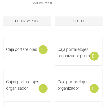
FILTER BY PRICE
COLOR
Caja portarelojes
Caja portarelojes
Select options
organizador premium
S
Cajas portarelojes
Caja portarelojes
organizador
organizador
Select options
S