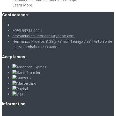
Learn More
Contáctanos:
+593 99733 5204
artesanias.ecuatorianas@yahoo.com
Hermanos Mideros 8-28 y Ramón Teanga / San Antonio de
Ibarra / Imbabura / Ecuador
Aceptamos:
Information