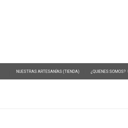
Skip to content
NUESTRAS ARTESANÍAS (TIENDA)
¿QUIENES SOMOS?
Post navigation