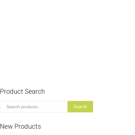
Atril para libros de base
Select options
Atril de base cuadrada Repujado
Somos decoración para su ambiente, nuestra pas
Select options
Atril de mesa reclinable en tono dorado
$
25.00
Add to cart
Product Search
Search for:
Search
New Products