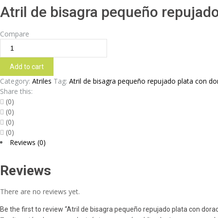
Atril de bisagra pequeño repujad
Compare
Atril de bisagra pequeño repujado plata con dorado en mader
Add to cart
Category:
Atriles
Tag:
Atril de bisagra pequeño repujado plata con d
Share this:
(0)
(0)
(0)
(0)
Reviews (0)
Reviews
There are no reviews yet.
Be the first to review “Atril de bisagra pequeño repujado plata con dor