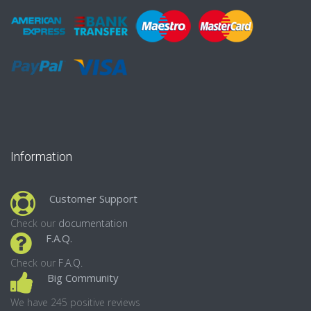
Information
Customer Support
Check our
documentation
F.A.Q.
Check our
F.A.Q.
Big Community
We have 245 positive reviews