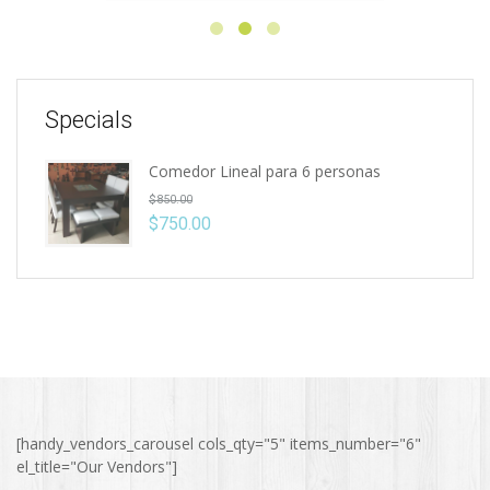
Specials
Comedor Lineal para 6 personas
$
850.00
$
750.00
[handy_vendors_carousel cols_qty="5" items_number="6"
el_title="Our Vendors"]