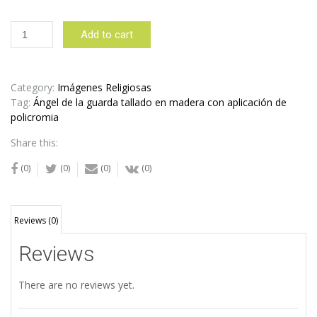
Ángel
Add to cart
de
la
guarda
tallado
Category:
Imágenes Religiosas
en
Tag:
Ángel de la guarda tallado en madera con aplicación de
madera
policromia
con
Share this:
aplicación
de
(0)
(0)
(0)
(0)
policromia
quantity
Reviews (0)
Reviews
There are no reviews yet.