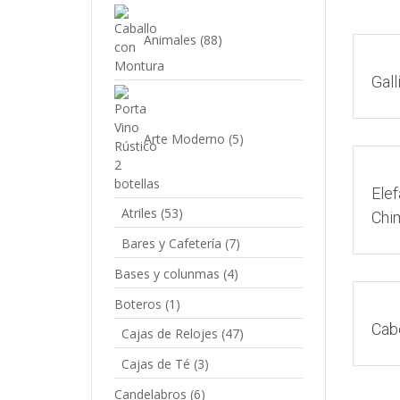
Animales
(88)
Gall
Arte Moderno
(5)
Elef
Atriles
(53)
Chi
Bares y Cafetería
(7)
Bases y colunmas
(4)
Boteros
(1)
Cab
Cajas de Relojes
(47)
Cajas de Té
(3)
Candelabros
(6)