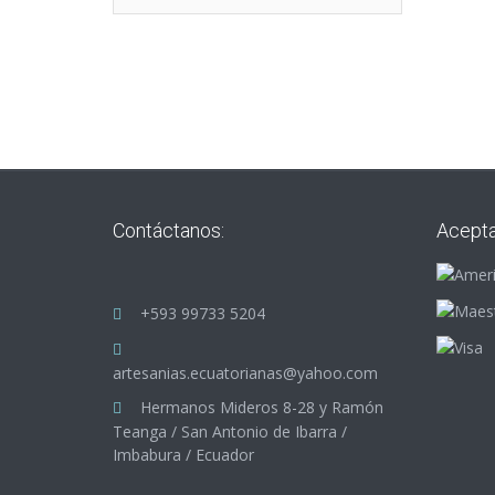
Contáctanos:
Acept
+593 99733 5204
artesanias.ecuatorianas@yahoo.com
Hermanos Mideros 8-28 y Ramón
Teanga / San Antonio de Ibarra /
Imbabura / Ecuador