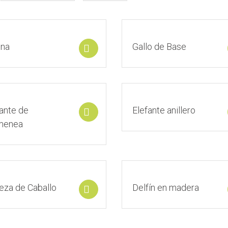
ina
Gallo de Base
Select options
ante de
Elefante anillero
Select options
menea
eza de Caballo
Delfín en madera
Select options