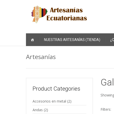
Skip
NUESTRAS ARTESANÍAS (TIENDA)
¿
to
content
Artesanías
Gal
Product Categories
Showing
Accesorios en metal
(2)
Filters:
Andas
(2)