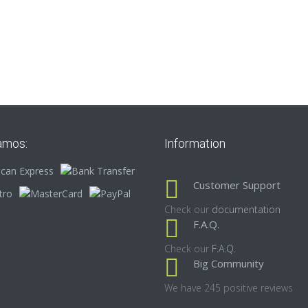
amos:
Information
Customer Support
Check our
documentation
F.A.Q.
Check our
F.A.Q.
Big Community
We have 245 positive reviews