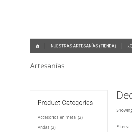
Skip
NUESTRAS ARTESANÍAS (TIENDA)
¿
to
content
Artesanías
De
Product Categories
Showing
Accesorios en metal
(2)
Filters:
Andas
(2)