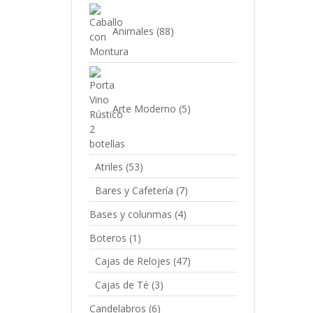
Animales
(88)
C
b
Arte Moderno
(5)
Atriles
(53)
A
3
Bares y Cafetería
(7)
Bases y colunmas
(4)
Boteros
(1)
Cajas de Relojes
(47)
L
Cajas de Té
(3)
Candelabros
(6)