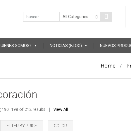
QUIENES SOMOS?
NOTICIAS (BLOG)
NUEVOS PRODU
Home
/
P
coración
 190–198 of 212 results
View All
FILTER BY PRICE
COLOR